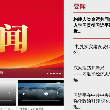
要闻
构建人类命运共同
入学习贯彻习近平
近...
“扎扎实实建设现
怀）
东风浩荡开新局
新局
——习近平经济思
远
济高质量发展行稳致远
习近平在中共中央
强化政治引领 深
现...
跟着总书记看中国｜下庄村的“出山路”
微视频丨奋进春天里